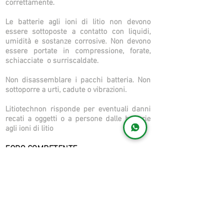
correttamente.
Le batterie agli ioni di litio non devono
essere sottoposte a contatto con liquidi,
umidità e sostanze corrosive. Non devono
essere portate in compressione, forate,
schiacciate o surriscaldate.
Non disassemblare i pacchi batteria. Non
sottoporre a urti, cadute o vibrazioni.
Litiotechnon risponde per eventuali danni
recati a oggetti o a persone dalle batterie
agli ioni di litio
FORO COMPETENTE
Ferma restando l’eventuale applicabilità
di disposizioni inderogabili di legge
poste a tutela dei consumatori dal D.Lgs.
22 maggio 1999 n°185, qualsiasi
controversia comunque connessa alle
presenti Condizioni Generali sarà